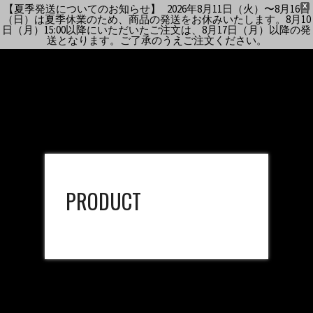
【夏季発送についてのお知らせ】 2026年8月11日（火）〜8月16日
X
（日）は夏季休業のため、商品の発送をお休みいたします。8月10
日（月）15:00以降にいただいたご注文は、8月17日（月）以降の発
送となります。ご了承のうえご注文ください。
PRODUCT