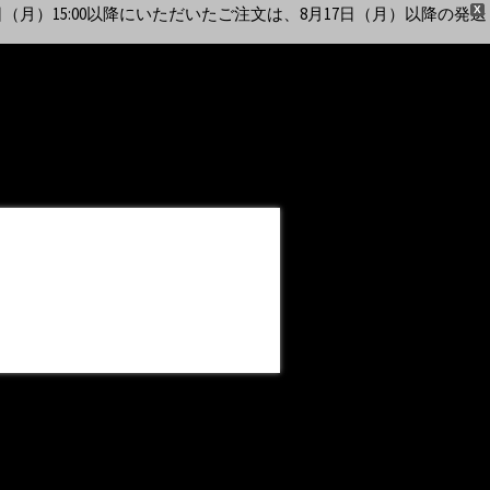
（月）15:00以降にいただいたご注文は、8月17日（月）以降の発送
X